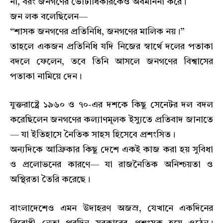
না, বরং জনগণের ভোটাধিকারকেও অবমাননা করে।
জন লক বলেছিলেন—
“শাসক জনগণের প্রতিনিধি, জনগণের মালিক নয়।”
তাহলে একজন প্রতিনিধি যদি নিজের স্বার্থে দলের পতাকা
বদলে ফেলেন, তবে তিনি আসলে জনগণের বিশ্বাসের
পতাকা নামিয়ে দেন।
যুক্তরাষ্ট্রে ১৯৬০ ও ৭০-এর দশকে কিছু সেনেটর দল বদল
করেছিলেন জনগণের কল্যাণমূলক ইস্যুতে প্রতিবাদ জানাতে
— যা ইতিহাসে নৈতিক সাহস হিসেবে প্রশংসিত।
অন্যদিকে আফ্রিকার কিছু দেশে একই কাজ করা হয় সুবিধা
ও প্রলোভনের কারণে— যা রাজনৈতিক অনিশ্চয়তা ও
অস্থিরতা তৈরি করেছে।
বাংলাদেশেও এমন উদাহরণ অজস্র, যেখানে একদিনের