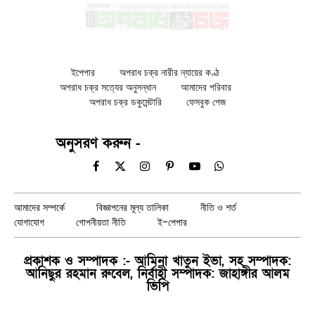
ইপেপার
অপরাধ চক্র নারীর ন্যায়ের কণ্ঠ
অপরাধ চক্র সত্যের অনুসন্ধান
আমাদের পরিবার
অপরাধ চক্র ডকুমেন্টারি
ফেসবুক পেজ
অনুসরণ করুন -
Facebook
X
Instagram
Pinterest
YouTube
WhatsApp
(Twitter)
আমাদের সম্পর্কে
বিজ্ঞাপনের মূল্য তালিকা
নীতি ও শর্ত
যোগাযোগ
গোপনীয়তা নীতি
ই-পেপার
প্রকাশক ও সম্পাদক :- আমিনা খাতুন ইভা, সহ সম্পাদক:
আনিছুর রহমান রুবেল, নির্বাহী সম্পাদক: জাহাঙ্গীর আলম
ভিপি