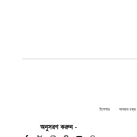
ইপেপার
অপরাধ চক্র ন
অনুসরণ করুন -