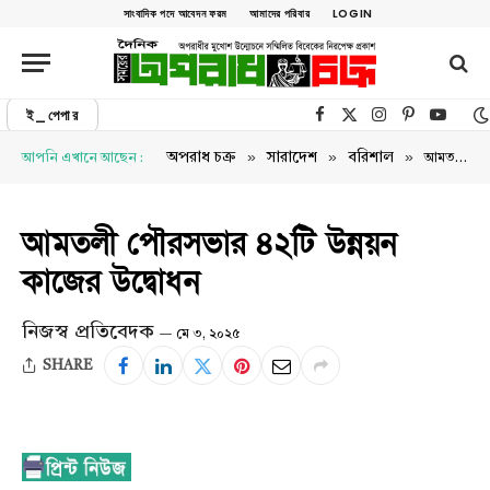
সাংবাদিক পদে আবেদন ফরম
আমাদের পরিবার
LOGIN
ই_পেপার
Facebook
X (Twitter)
Instagram
Pinterest
YouTu
»
»
»
অপরাধ চক্র
সারাদেশ
বরিশাল
আপনি এখানে আছেন :
আমতলী পৌরসভার ৪২টি উন্নয়ন কাজের উদ্বোধন
আমতলী পৌরসভার ৪২টি উন্নয়ন
কাজের উদ্বোধন
নিজস্ব প্রতিবেদক
মে ৩, ২০২৫
SHARE