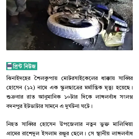
ঝিনাইদহের শৈলকুপায় মোটরসাইকেলের ধাক্কায় সাব্বির
হোসেন (১২) নামে এক স্কুলছাত্রের মর্মান্তিক মৃত্যু হয়েছে।
শুক্রবার রাত আনুমানিক ১০টার দিকে লাঙ্গলবাঁধ সংলগ্ন
বদনপুর ইটভাটার সামনে এ দুর্ঘটনা ঘটে।
নিহত সাব্বির হোসেন উপজেলার নতুন ভুক্ত মালিথিয়া
গ্রামের রাশেদুল ইসলাম রঞ্জুর ছেলে। সে স্থানীয় লাঙ্গলবাঁধ