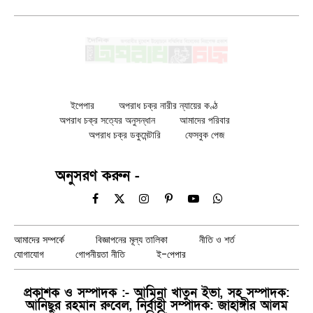
ইপেপার
অপরাধ চক্র নারীর ন্যায়ের কণ্ঠ
অপরাধ চক্র সত্যের অনুসন্ধান
আমাদের পরিবার
অপরাধ চক্র ডকুমেন্টারি
ফেসবুক পেজ
অনুসরণ করুন -
Facebook
X
Instagram
Pinterest
YouTube
WhatsApp
(Twitter)
আমাদের সম্পর্কে
বিজ্ঞাপনের মূল্য তালিকা
নীতি ও শর্ত
যোগাযোগ
গোপনীয়তা নীতি
ই-পেপার
প্রকাশক ও সম্পাদক :- আমিনা খাতুন ইভা, সহ সম্পাদক:
আনিছুর রহমান রুবেল, নির্বাহী সম্পাদক: জাহাঙ্গীর আলম