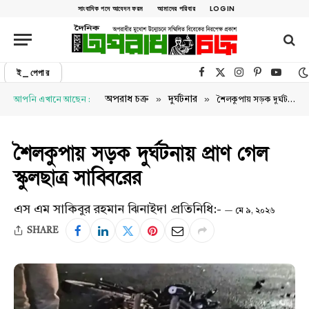
সাংবাদিক পদে আবেদন ফরম
আমাদের পরিবার
LOGIN
ই_পেপার
Facebook
X (Twitter)
Instagram
Pinterest
YouTu
»
»
অপরাধ চক্র
দুর্ঘটনার
আপনি এখানে আছেন :
শৈলকুপায় সড়ক দুর্ঘটনায় প্রাণ গেল স্কুলছাত্র সাব্বিরের
শৈলকুপায় সড়ক দুর্ঘটনায় প্রাণ গেল
স্কুলছাত্র সাব্বিরের
এস এম সাকিবুর রহমান ঝিনাইদা প্রতিনিধি:-
মে ৯, ২০২৬
SHARE