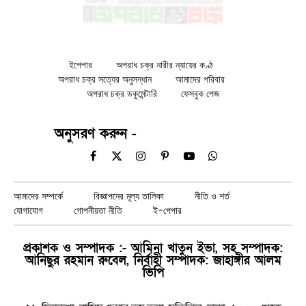
ইপেপার
অপরাধ চক্র নারীর ন্যায়ের কণ্ঠ
অপরাধ চক্র সত্যের অনুসন্ধান
আমাদের পরিবার
অপরাধ চক্র ডকুমেন্টারি
ফেসবুক পেজ
অনুসরণ করুন -
Facebook
X
Instagram
Pinterest
YouTube
WhatsApp
(Twitter)
আমাদের সম্পর্কে
বিজ্ঞাপনের মূল্য তালিকা
নীতি ও শর্ত
যোগাযোগ
গোপনীয়তা নীতি
ই-পেপার
প্রকাশক ও সম্পাদক :- আমিনা খাতুন ইভা, সহ সম্পাদক:
আনিছুর রহমান রুবেল, নির্বাহী সম্পাদক: জাহাঙ্গীর আলম
ভিপি