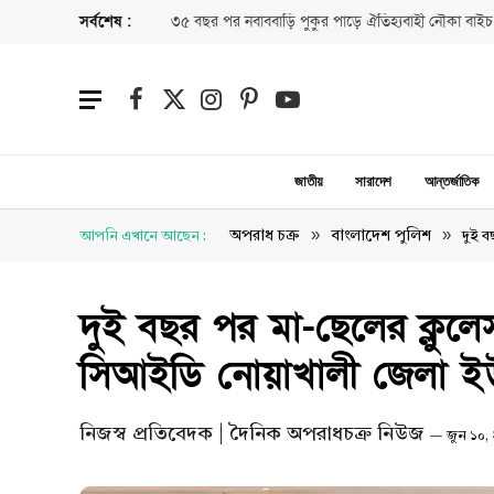
সর্বশেষ :
৩৫ বছর পর নবাববাড়ি পুকুর পাড়ে ঐতিহ্যবাহী নৌকা বাইচ
Facebook
X
Instagram
Pinterest
YouTube
(Twitter)
জাতীয়
সারাদেশ
আন্তর্জাতিক
»
»
অপরাধ চক্র
বাংলাদেশ পুলিশ
আপনি এখানে আছেন :
দুই ব
দুই বছর পর মা-ছেলের ক্লুলেস
সিআইডি নোয়াখালী জেলা ইউন
নিজস্ব প্রতিবেদক | দৈনিক অপরাধচক্র নিউজ
জুন ১০,