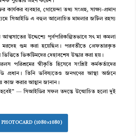
নক পুরস্কার গ্রহণ করেন।
ক্তির কার্যকর ব্যবহার, গোয়েন্দা তথ্য সংগ্রহ, সাক্ষ্য-প্রমাণ
মাধ্যমে সিআইডি এ বহুল আলোচিত মামলার জটিল রহস্য
 আত্মসাতের উদ্দেশ্যে পূর্বপরিকল্পিতভাবে সৎ মা কমলা
ে মরদেহ গুম করা হয়েছিল। পরবর্তীতে গ্রেফতারকৃত
র ভিত্তিতে ভিকটিমদের দেহাবশেষ উদ্ধার করা হয়।
রলস পরিশ্রমের স্বীকৃতি হিসেবে সংশ্লিষ্ট কর্মকর্তাদের
ি প্রধান। তিনি ভবিষ্যতেও জনগণের আস্থা অর্জনে
য়ে কাজ করার আহ্বান জানান।
শ হবেই” — সিআইডির সফল তদন্তে উন্মোচিত হলো দুই
PHOTOCARD (1080×1080)