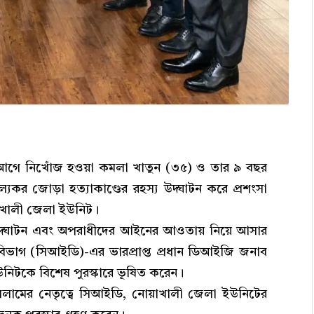
র আগে নিখোঁজ হওয়া কমলা খাতুন (৩৫) ও তার ৯ বছর
্যকর জোড়া হত্যাকাণ্ডের রহস্য উদ্ঘাটন করে প্রশংসা
াখালী জেলা ইউনিট।
টনা উদ্ঘাটন এবং অপরাধীদের আইনের আওতায় নিয়ে আসার
 বিভাগ (সিআইডি)-এর ভারপ্রাপ্ত প্রধান ডিআইজি জনাব
টকে বিশেষ পুরস্কারে ভূষিত করেন।
 ইসলামের নেতৃত্বে সিআইডি, নোয়াখালী জেলা ইউনিটের