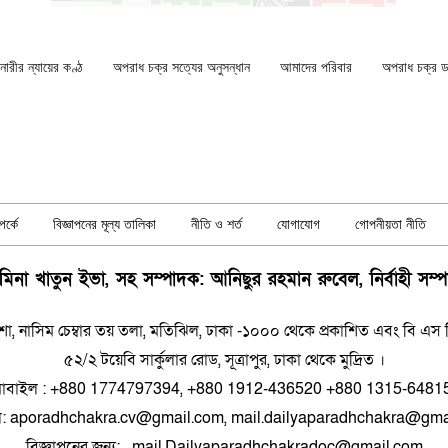
ারীর ন্যায়ের কণ্ঠ
অপরাধ চক্র সত্যের অনুসন্ধান
আমাদের পরিবার
অপরাধ চক্র ডকু
র্কে
বিজ্ঞাপনের মূল্য তালিকা
নীতি ও শর্ত
যোগাযোগ
গোপনীয়তা নীতি
িনা খাতুন ইভা, সহ সম্পাদক: আনিছুর রহমান রুবেল, নির্বাহী সম্
শা, নাসিম চেম্বার তয় তলা, মতিঝিল, ঢাকা -১০০০ থেকে প্রকাশিত এবং বি এস প্রিন
৫২/২ টয়েবি সার্কুলার রোড, সূত্রাপুর, ঢাকা থেকে মুদ্রিত ।
োবাইল : +880 1774797394, +880 1912-436520 +880 1315-6481
ল: aporadhchakra.cv@gmail.com, mail.dailyaparadhchakra@gma
বিজ্ঞাপনের জন্য: mail.Dailyaparadhchakradoc@gmail.com