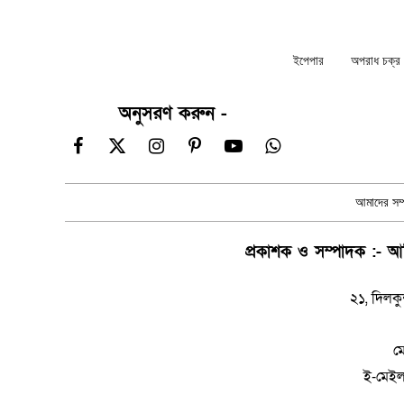
ইপেপার
অপরাধ চক্র ন
অনুসরণ করুন -
Facebook
X
Instagram
Pinterest
YouTube
WhatsApp
(Twitter)
আমাদের সম্প
প্রকাশক ও সম্পাদক :- আম
২১, দিলকু
ম
ই-মেই