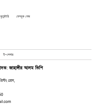
মেন্টারি
ফেসবুক পেজ
ই-পেপার
পাদক: জাহাঙ্গীর আলম ভিপি
্টং প্রেস,
50
il.com