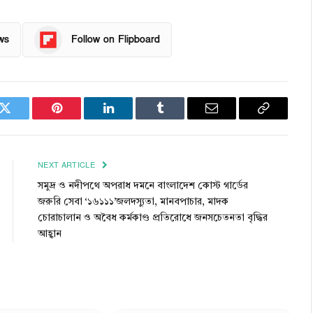
ws
Follow on Flipboard
k
Twitter
Pinterest
LinkedIn
Tumblr
Email
Copy
Link
NEXT ARTICLE
সমুদ্র ও নদীপথে অপরাধ দমনে বাংলাদেশ কোস্ট গার্ডের
জরুরি সেবা ‘১৬১১১’জলদস্যুতা, মানবপাচার, মাদক
চোরাচালান ও অবৈধ কর্মকাণ্ড প্রতিরোধে জনসচেতনতা বৃদ্ধির
আহ্বান