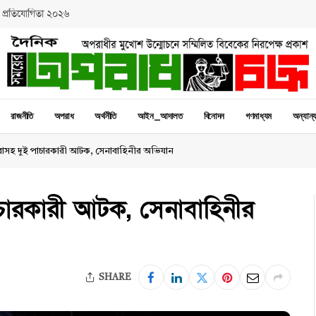
 প্রতিযোগিতা ২০২৬
রাজনীতি
অপরাধ
অর্থনীতি
আইন_আদালত
বিনোদন
গণমাধ্যম
অন্যান্
়াবাসহ দুই পাচারকারী আটক, সেনাবাহিনীর অভিযান
াচারকারী আটক, সেনাবাহিনীর
SHARE