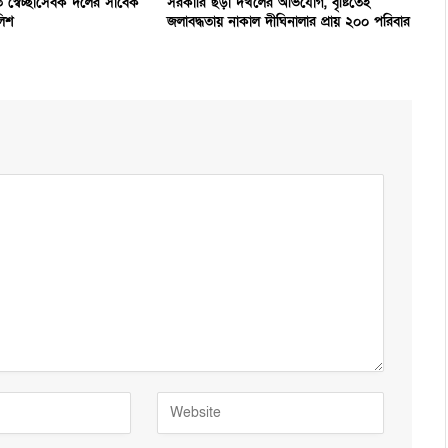
হত স্বেচ্ছাসেবক দলের সাবেক
সরকারি ছড়া দখলের অভিযোগ, বৃষ্টিতেই
লিশ
জলাবদ্ধতায় নাকাল দীঘিনালার প্রায় ২০০ পরিবার