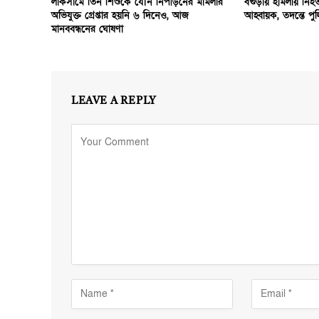
লাকসামে তিন শিশুকে যৌন নিপীড়নের মামলার
বগুড়ায় হামলায় নি
অভিযুক্ত গ্রেপ্তার হয়নি ৬ দিনেও, আজ
আহ্বায়ক, তদন্তে পু
মানববন্ধনের ঘোষণা
LEAVE A REPLY