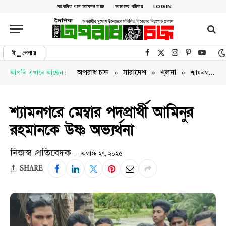
সাংবাদিক পদে আবেদন ফরম
আমাদের পরিবার
LOGIN
ই_পেপার
Facebook
X (Twitter)
Instagram
Pinterest
YouTu
»
»
»
অপরাধ চক্র
সারাদেশ
খুলনা
আপনি এখানে আছেন :
শ্যামনগরে মেম্বার পদপ্রার্থী আমিনুর রহমানকে উষ্ণ অভ্যর্থনা
শ্যামনগরে মেম্বার পদপ্রার্থী আমিনুর
রহমানকে উষ্ণ অভ্যর্থনা
নিজস্ব প্রতিবেদক
অগাস্ট ২৭, ২০২৫
SHARE