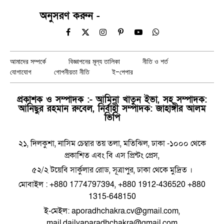
অনুসরণ করুন -
Facebook
X
Instagram
Pinterest
YouTube
WhatsApp
(Twitter)
আমাদের সম্পর্কে
বিজ্ঞাপনের মূল্য তালিকা
নীতি ও শর্ত
যোগাযোগ
গোপনীয়তা নীতি
ই-পেপার
প্রকাশক ও সম্পাদক :- আমিনা খাতুন ইভা, সহ সম্পাদক:
আনিছুর রহমান রুবেল, নির্বাহী সম্পাদক: জাহাঙ্গীর আলম
ভিপি
২১, দিলকুশা, নাসিম চেম্বার তয় তলা, মতিঝিল, ঢাকা -১০০০ থেকে
প্রকাশিত এবং বি এস প্রিন্টং প্রেস,
৫২/২ টয়েবি সার্কুলার রোড, সূত্রাপুর, ঢাকা থেকে মুদ্রিত ।
মোবাইল : +880 1774797394, +880 1912-436520 +880
1315-648150
ই-মেইল: aporadhchakra.cv@gmail.com,
mail.dailyaparadhchakra@gmail.com