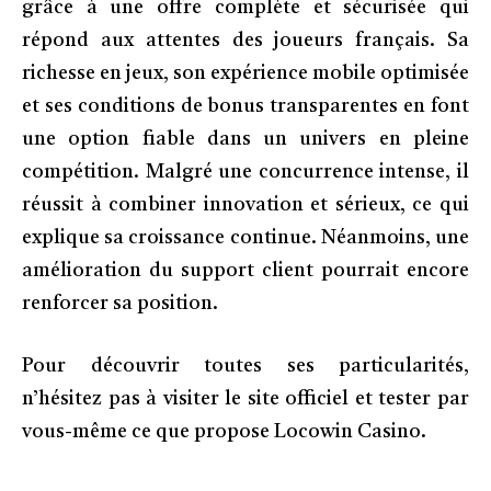
grâce à une offre complète et sécurisée qui
répond aux attentes des joueurs français. Sa
richesse en jeux, son expérience mobile optimisée
et ses conditions de bonus transparentes en font
une option fiable dans un univers en pleine
compétition. Malgré une concurrence intense, il
réussit à combiner innovation et sérieux, ce qui
explique sa croissance continue. Néanmoins, une
amélioration du support client pourrait encore
renforcer sa position.
Pour découvrir toutes ses particularités,
n’hésitez pas à visiter le site officiel et tester par
vous-même ce que propose Locowin Casino.