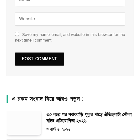
Save my name, email, and website in this browser for the
next time I comment.
এ রকম সংবাদ নিয়ে আরও পড়ুন :
৩৫ বছর পর নবাববাড়ি পুকুর পাড়ে ঐতিহ্যবাহী নৌকা
বাইচ প্রতিযোগিতা ২০২৬
অগাস্ট ৬, ২০২৬