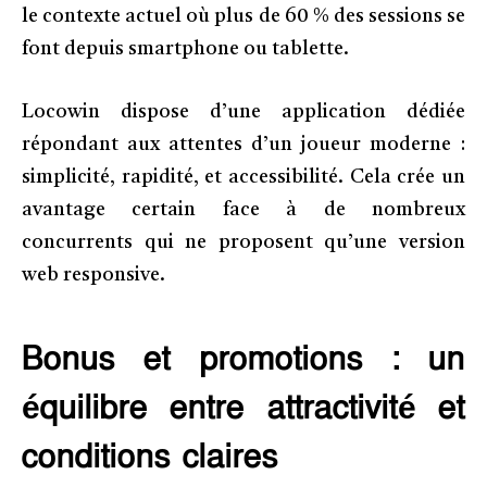
le contexte actuel où plus de 60 % des sessions se
font depuis smartphone ou tablette.
Locowin dispose d’une application dédiée
répondant aux attentes d’un joueur moderne :
simplicité, rapidité, et accessibilité. Cela crée un
avantage certain face à de nombreux
concurrents qui ne proposent qu’une version
web responsive.
Bonus et promotions : un
équilibre entre attractivité et
conditions claires