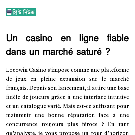
Un casino en ligne fiable
dans un marché saturé ?
Locowin Casino s’impose comme une plateforme
de jeux en pleine expansion sur le marché
français. Depuis son lancement, il attire une base
fidèle de joueurs grâce à une interface intuitive
et un catalogue varié. Mais est-ce suffisant pour
maintenir une bonne réputation face à une
concurrence toujours plus féroce ? En tant
qu’analyste, je vous propose un tour d’horizon