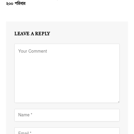
২০০ পরিবার
LEAVE A REPLY