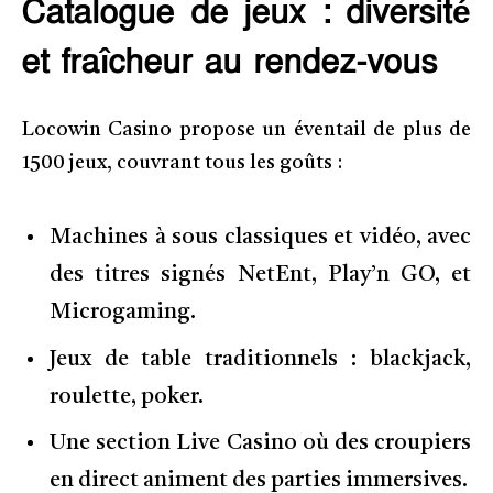
Catalogue de jeux : diversité
et fraîcheur au rendez-vous
Locowin Casino propose un éventail de plus de
1500 jeux, couvrant tous les goûts :
Machines à sous classiques et vidéo, avec
des titres signés NetEnt, Play’n GO, et
Microgaming.
Jeux de table traditionnels : blackjack,
roulette, poker.
Une section Live Casino où des croupiers
en direct animent des parties immersives.