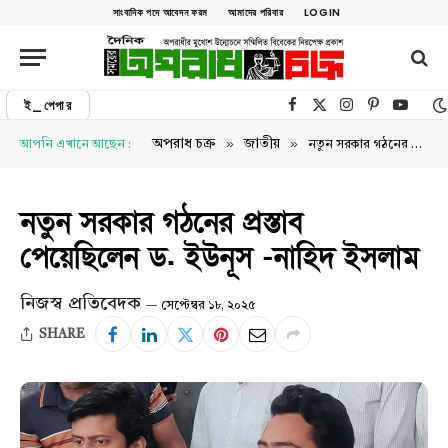
সাংবাদিক পদে আবেদন ফরম
আমাদের পরিবার
LOGIN
ই_পেপার
Facebook
X (Twitter)
Instagram
Pinterest
YouTu
»
»
অপরাধ চক্র
জাতীয়
আপনি এখানে আছেন :
নতুন সরকার গঠনের প্রস্তাব পেয়েছিলেন ড. ইউনূস -নাহিদ ইসলাম
নতুন সরকার গঠনের প্রস্তাব
পেয়েছিলেন ড. ইউনূস -নাহিদ ইসলাম
নিজস্ব প্রতিবেদক
সেপ্টেম্বর ১৮, ২০২৫
SHARE