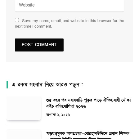
Save my name, email, and website in this browser for the
next time I comment.
এ রকম সংবাদ নিয়ে আরও পড়ুন :
৩৫ বছর পর নবাববাড়ি পুকুর পাড়ে ঐতিহ্যবাহী নৌকা
বাইচ প্রতিযোগিতা ২০২৬
অগাস্ট ৬, ২০২৬
‘ষড়যন্ত্রমূলক অপপ্রচার’—বোরহানউদ্দিনে প্রধান শিক্ষক