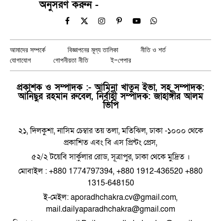
অনুসরণ করুন -
Facebook
X
Instagram
Pinterest
YouTube
WhatsApp
(Twitter)
আমাদের সম্পর্কে
বিজ্ঞাপনের মূল্য তালিকা
নীতি ও শর্ত
যোগাযোগ
গোপনীয়তা নীতি
ই-পেপার
প্রকাশক ও সম্পাদক :- আমিনা খাতুন ইভা, সহ সম্পাদক:
আনিছুর রহমান রুবেল, নির্বাহী সম্পাদক: জাহাঙ্গীর আলম
ভিপি
২১, দিলকুশা, নাসিম চেম্বার তয় তলা, মতিঝিল, ঢাকা -১০০০ থেকে
প্রকাশিত এবং বি এস প্রিন্টং প্রেস,
৫২/২ টয়েবি সার্কুলার রোড, সূত্রাপুর, ঢাকা থেকে মুদ্রিত ।
মোবাইল : +880 1774797394, +880 1912-436520 +880
1315-648150
ই-মেইল: aporadhchakra.cv@gmail.com,
mail.dailyaparadhchakra@gmail.com