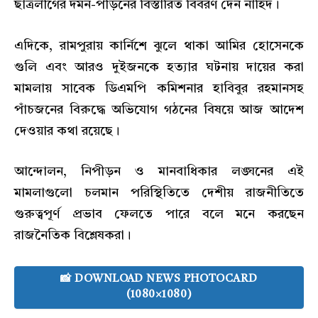
ছাত্রলীগের দমন-পীড়নের বিস্তারিত বিবরণ দেন নাহিদ।
এদিকে, রামপুরায় কার্নিশে ঝুলে থাকা আমির হোসেনকে
গুলি এবং আরও দুইজনকে হত্যার ঘটনায় দায়ের করা
মামলায় সাবেক ডিএমপি কমিশনার হাবিবুর রহমানসহ
পাঁচজনের বিরুদ্ধে অভিযোগ গঠনের বিষয়ে আজ আদেশ
দেওয়ার কথা রয়েছে।
আন্দোলন, নিপীড়ন ও মানবাধিকার লঙ্ঘনের এই
মামলাগুলো চলমান পরিস্থিতিতে দেশীয় রাজনীতিতে
গুরুত্বপূর্ণ প্রভাব ফেলতে পারে বলে মনে করছেন
রাজনৈতিক বিশ্লেষকরা।
📸 DOWNLOAD NEWS PHOTOCARD
(1080×1080)