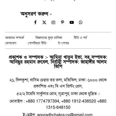
অনুসরণ করুন -
Facebook
X
Instagram
Pinterest
YouTube
WhatsApp
(Twitter)
আমাদের সম্পর্কে
বিজ্ঞাপনের মূল্য তালিকা
নীতি ও শর্ত
যোগাযোগ
গোপনীয়তা নীতি
ই-পেপার
প্রকাশক ও সম্পাদক :- আমিনা খাতুন ইভা, সহ সম্পাদক:
আনিছুর রহমান রুবেল, নির্বাহী সম্পাদক: জাহাঙ্গীর আলম
ভিপি
২১, দিলকুশা, নাসিম চেম্বার তয় তলা, মতিঝিল, ঢাকা -১০০০ থেকে
প্রকাশিত এবং বি এস প্রিন্টং প্রেস,
৫২/২ টয়েবি সার্কুলার রোড, সূত্রাপুর, ঢাকা থেকে মুদ্রিত ।
মোবাইল : +880 1774797394, +880 1912-436520 +880
1315-648150
ই-মেইল: aporadhchakra.cv@gmail.com,