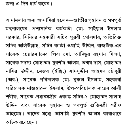
জন্য এ দিন ধার্য করেন।
এ মামলায় অন্য আসামিরা হলেন—জাতীয় গৃহায়ন ও গণপূর্ত
মন্ত্রণালয়ের প্রশাসনিক কর্মকর্তা মো. সাইফুল ইসলাম
সরকার, সিনিয়র সহকারী সচিব পুরবী গোলদার, অতিরিক্ত
সচিব অলিউল্লাহ, সচিব কাজী ওয়াছি উদ্দিন, রাজউক-এর
সাবেক চেয়ারম্যানের পিএ মো. আনিছুর রহমান মিঞা,
সাবেক সদস্য মোহাম্মদ খুরশীদ আলম, তন্ময় দাস, মোহাম্মদ
নাসির উদ্দীন, মেজর (ইঞ্জি.) সামসুদ্দীন আহমদ চৌধুরী
(অব.), সাবেক পরিচালক মো. নুরুল ইসলাম, সহকারী
পরিচালক মাজহারুল ইসলাম, উপ-পরিচালক নায়েব আলী
শরীফ, সাবেক প্রধানমন্ত্রীর একান্ত সচিব-১ মোহাম্মদ সালাহ
উদ্দিন এবং সাবেক গৃহায়ন ও গণপূর্ত প্রতিমন্ত্রী শরীফ
আহমেদ। তাদের মধ্যে আসামি খুরশীদ আলম কারাগারে
আটক রয়েছেন।