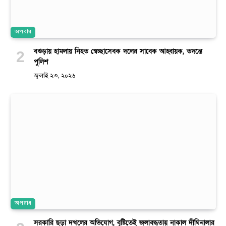
অপরাধ
বগুড়ায় হামলায় নিহত স্বেচ্ছাসেবক দলের সাবেক আহ্বায়ক, তদন্তে
পুলিশ
জুলাই ২৩, ২০২৬
অপরাধ
সরকারি ছড়া দখলের অভিযোগ, বৃষ্টিতেই জলাবদ্ধতায় নাকাল দীঘিনালার