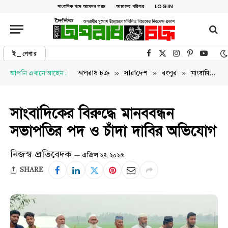
সাংবাদিক পদে আবেদন ফরম
আমাদের পরিবার
LOGIN
ই_পেপার
Facebook
X (Twitter)
Instagram
Pinterest
YouTu
»
»
»
অপরাধ চক্র
সারাদেশ
রংপুর
আপনি এখানে আছেন :
সাংবাদিকের বিরুদ্ধে মানববন্ধন সভাপতির পদ ও চাঁদা দাবির অভিযোগ
সাংবাদিকের বিরুদ্ধে মানববন্ধন
সভাপতির পদ ও চাঁদা দাবির অভিযোগ
নিজস্ব প্রতিবেদক
এপ্রিল ২৪, ২০২৫
SHARE