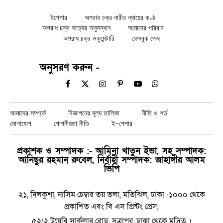
ইপেপার
অপরাধ চক্র নারীর ন্যায়ের কণ্ঠ
অপরাধ চক্র সত্যের অনুসন্ধান
আমাদের পরিবার
অপরাধ চক্র ডকুমেন্টারি
ফেসবুক পেজ
অনুসরণ করুন -
Facebook
X
Instagram
Pinterest
YouTube
WhatsApp
(Twitter)
আমাদের সম্পর্কে
বিজ্ঞাপনের মূল্য তালিকা
নীতি ও শর্ত
যোগাযোগ
গোপনীয়তা নীতি
ই-পেপার
প্রকাশক ও সম্পাদক :- আমিনা খাতুন ইভা, সহ সম্পাদক:
আনিছুর রহমান রুবেল, নির্বাহী সম্পাদক: জাহাঙ্গীর আলম
ভিপি
২১, দিলকুশা, নাসিম চেম্বার তয় তলা, মতিঝিল, ঢাকা -১০০০ থেকে
প্রকাশিত এবং বি এস প্রিন্টং প্রেস,
৫২/২ টয়েবি সার্কুলার রোড, সূত্রাপুর, ঢাকা থেকে মুদ্রিত ।