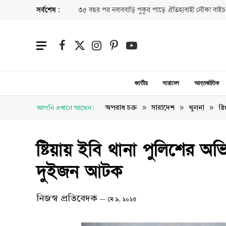
সর্বশেষ :
৩৫ বছর পর নবাববাড়ি পুকুর পাড়ে ঐতিহ্যবাহী নৌকা বাইচ
Facebook
X
Instagram
Pinterest
YouTube
(Twitter)
জাতীয়
সারাদেশ
আন্তর্জাতিক
»
»
»
অপরাধ চক্র
সারাদেশ
খুলনা
আপনি এখানে আছেন :
ষ্
ষ্টিয়ায় ইবি থানা পুলিশের অ
দুইজন আটক
নিজস্ব প্রতিবেদক
মে ৯, ২০২৫