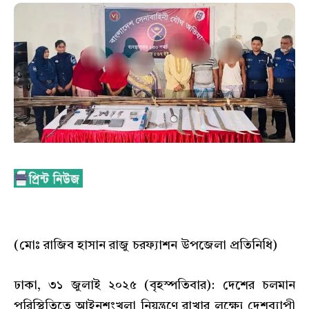
(মোঃ রাজিব হাসান রাজু চরফ্যাশন উপজেলা প্রতিনিধি)
ঢাকা, ৩১ জুলাই ২০২৫ (বৃহস্পতিবার): দেশের চলমান
পরিস্থিতিতে আইনশৃংখলা নিয়ন্ত্রণে রাখার লক্ষ্যে দেশব্যাপী