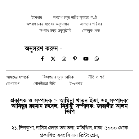
ইপেপার
অপরাধ চক্র নারীর ন্যায়ের কণ্ঠ
অপরাধ চক্র সত্যের অনুসন্ধান
আমাদের পরিবার
অপরাধ চক্র ডকুমেন্টারি
ফেসবুক পেজ
অনুসরণ করুন -
Facebook
X
Instagram
Pinterest
YouTube
WhatsApp
(Twitter)
আমাদের সম্পর্কে
বিজ্ঞাপনের মূল্য তালিকা
নীতি ও শর্ত
যোগাযোগ
গোপনীয়তা নীতি
ই-পেপার
প্রকাশক ও সম্পাদক :- আমিনা খাতুন ইভা, সহ সম্পাদক:
আনিছুর রহমান রুবেল, নির্বাহী সম্পাদক: জাহাঙ্গীর আলম
ভিপি
২১, দিলকুশা, নাসিম চেম্বার তয় তলা, মতিঝিল, ঢাকা -১০০০ থেকে
প্রকাশিত এবং বি এস প্রিন্টং প্রেস,