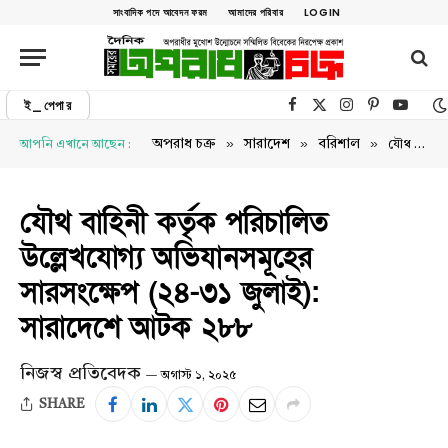
সাংবাদিক পদে আবেদন ফরম
আমাদের পরিবার
LOGIN
ই_পেপার
Facebook
X (Twitter)
Instagram
Pinterest
YouTu
»
»
»
অপরাধ চক্র
সারাদেশ
বরিশাল
আপনি এখানে আছেন :
যৌথ বাহিনী কর্তৃক পরিচালিত উল্লেখযোগ্য অভিযানসমূহের সারসংক্ষেপ (২৪-৩১ জুলাই): সারাদেশে আটক ২৮৮
যৌথ বাহিনী কর্তৃক পরিচালিত
উল্লেখযোগ্য অভিযানসমূহের
সারসংক্ষেপ (২৪-৩১ জুলাই):
সারাদেশে আটক ২৮৮
নিজস্ব প্রতিবেদক
অগাস্ট ১, ২০২৫
SHARE