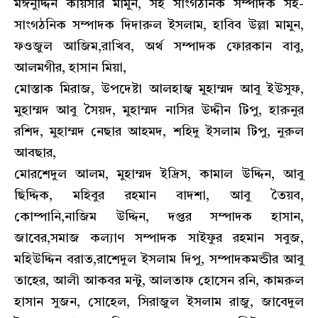
মঈনুদ্দিন কায়সার মামুন, সহ সাংগঠনিক সম্পাদক সহ-
সাংগঠনিক সম্পাদক দিদারুল ইসলাম, হাবিব উল্লা মামুন,
ফওজুল আজিম,রাখিব, অর্থ সম্পাদক ফোরকান বাবু,
আলমগীর, হাসান মিয়া,
মোস্তাক মিরাজ, উপদেষ্টা আলহাজ্ব মুহাম্মদ আবু ইউসুফ,
মুহাম্মদ আবু সৈয়দ, মুহাম্মদ নাসির উদ্দীন টিপু, হারুনুর
রশিদ, মুহাম্মদ নেছার আহমদ, শহিদু ইসলাম টিপু, নুরুল
আবছার,
মোরশেদুল আলম, মুহাম্মদ ইদ্রিস, কামাল উদ্দিন, আবু
ছিদ্দিক, মহিবুর রহমান বাদশা, আবু তৈয়ব,
কোম্পানি,নাজিম উদ্দিন, দপ্তর সম্পাদক হাসান,
জাবের,সমাজ কল্যাণ সম্পাদক সাইফুর রহমান সবুজ,
মহিউদ্দিন বরাত,রাশেদুল ইসলাম দিপু, সম্পাদকমন্ডীর আবু
তাহের, আলী আকবর মন্টু, আলতাফ হোসেন রনি, কামরুল
হাসান সুজন, সোহেল, সিরাজুল ইসলাম রাজু, জাবেদুল