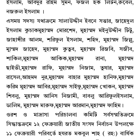
ইসলাম, আবদুর রহিম সুমন, ফজল হক লিটন,রুবেল,
নজরুল ইসলাম ।
এসময় সদস্য যথাক্রমে সালাউদ্দীন ইবনে সত্তার, জাহেদুল
ইসলাম কুচাকমুহাম্মদ মোরশেদ, মুহাম্মদ ম‍ইনুউদ্দীন টিটু,
জাহাঙ্গীর আলম, শরিফুল ইসলাম, শহিদ, মুহাম্মদ জিল্লু,
মুাম্মদ জাহেদ, মুহাম্মদ কুতুব, মুহাম্মদ রিজবি, সজীব,
শাকিল,মুহাম্মদ আকিক,মুহাম্মদ রানা, মুহাম্মদ
ছাইভী,মুহাম্মদ রাফি, মুহাম্মদ নিজাম, তুষার, মুহাম্মদ
রাসেল,আহমদ নুর,মুহাম্মদ বাহার মুহাম্মদ হানিফ,মুহাম্মদ
করিম মুহাম্মদ আবির,মুহাম্মদ সাইফু,মুহাম্মদ খোকন, মুহাম্মদ
শিবলু, মুহাম্মদ আনিস নিজামী, বাবলু আরিফুলইসলাম,
ডালিম, মুহাম্মদ মারুফ,মুহাম্মদ আরমান,মুহাম্মদ ফাহিম।
ওরশ ও মাদ্রাসা পরিচালনা কমিটি সর্বসম্মতিক্রমে
সিদ্ধান্তক্রমে ১২ ফেব্রুয়ারী জাতীয় সংসদ নির্বাচন উপলক্ষে
১১ ফেব্রুয়ারী পরিবর্তে হযরত মকবুল শাহ ( রহ:) বার্ষিক