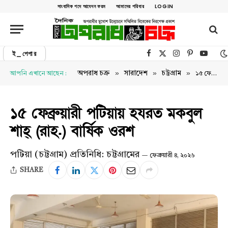
সাংবাদিক পদে আবেদন ফরম
আমাদের পরিবার
LOGIN
ই_পেপার
Facebook
X (Twitter)
Instagram
Pinterest
YouTu
»
»
»
অপরাধ চক্র
সারাদেশ
চট্টগ্রাম
আপনি এখানে আছেন :
১৫ ফেব্রুয়ারী পটিয়ায় হযরত মকবুল শাহ্ (রাহ.) বার্ষিক ওরশ
১৫ ফেব্রুয়ারী পটিয়ায় হযরত মকবুল
শাহ্ (রাহ.) বার্ষিক ওরশ
পটিয়া (চট্টগ্রাম) প্রতিনিধি: চট্টগ্রামের
ফেব্রুয়ারী ৪, ২০২৬
SHARE