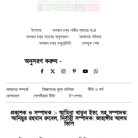
ইপেপার
অপরাধ চক্র নারীর ন্যায়ের কণ্ঠ
অপরাধ চক্র সত্যের অনুসন্ধান
আমাদের পরিবার
অপরাধ চক্র ডকুমেন্টারি
ফেসবুক পেজ
অনুসরণ করুন -
Facebook
X
Instagram
Pinterest
YouTube
WhatsApp
(Twitter)
আমাদের সম্পর্কে
বিজ্ঞাপনের মূল্য তালিকা
নীতি ও শর্ত
যোগাযোগ
গোপনীয়তা নীতি
ই-পেপার
প্রকাশক ও সম্পাদক :- আমিনা খাতুন ইভা, সহ সম্পাদক:
আনিছুর রহমান রুবেল, নির্বাহী সম্পাদক: জাহাঙ্গীর আলম
ভিপি