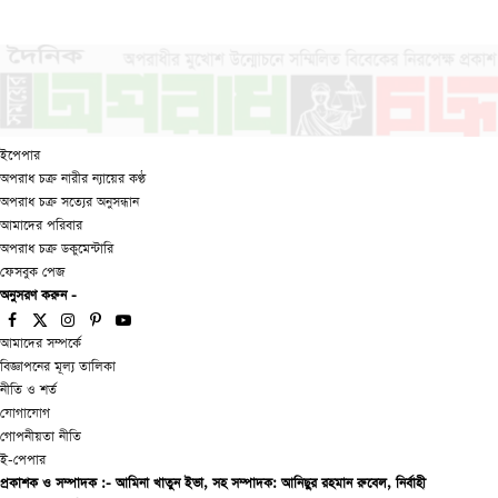
ইপেপার
অপরাধ চক্র নারীর ন্যায়ের কণ্ঠ
অপরাধ চক্র সত্যের অনুসন্ধান
আমাদের পরিবার
অপরাধ চক্র ডকুমেন্টারি
ফেসবুক পেজ
অনুসরণ করুন -
Facebook
X
Instagram
Pinterest
YouTube
WhatsApp
আমাদের সম্পর্কে
(Twitter)
বিজ্ঞাপনের মূল্য তালিকা
নীতি ও শর্ত
যোগাযোগ
গোপনীয়তা নীতি
ই-পেপার
প্রকাশক ও সম্পাদক :- আমিনা খাতুন ইভা, সহ সম্পাদক: আনিছুর রহমান রুবেল, নির্বাহী