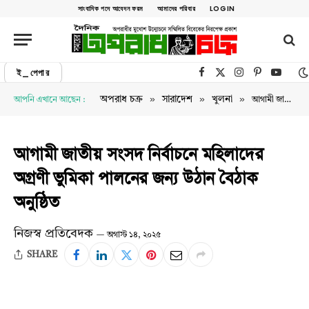
সাংবাদিক পদে আবেদন ফরম
আমাদের পরিবার
LOGIN
ই_পেপার
Facebook
X (Twitter)
Instagram
Pinterest
YouTub
»
»
»
অপরাধ চক্র
সারাদেশ
খুলনা
আপনি এখানে আছেন :
আগামী জাতীয় সংসদ নির্বাচনে মহিলাদের অগ্রণী ভুমিকা পালনের জন্য উঠান বৈঠাক অনুষ্ঠিত
আগামী জাতীয় সংসদ নির্বাচনে মহিলাদের
অগ্রণী ভুমিকা পালনের জন্য উঠান বৈঠাক
অনুষ্ঠিত
নিজস্ব প্রতিবেদক
অগাস্ট ১৪, ২০২৫
SHARE