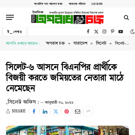
সাংবাদিক পদে আবেদন ফরম
আমাদের পরিবার
LOGIN
ই_পেপার
Facebook
X (Twitter)
Instagram
Pinterest
YouTu
»
»
»
অপরাধ চক্র
সারাদেশ
সিলেট
আপনি এখানে আছেন :
সিলেট-৬ আসনে বিএনপির প্রার্থীকে বিজয়ী করতে জমিয়তের নেতারা মাঠে নেমেছেন
সিলেট-৬ আসনে বিএনপির প্রার্থীকে
বিজয়ী করতে জমিয়তের নেতারা মাঠে
নেমেছেন
,সিলেট অফিস :
জানুয়ারী ৩১, ২০২৬
SHARE