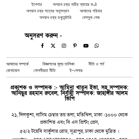
ইপেপার
অপরাধ চক্র নারীর ন্যায়ের কণ্ঠ
অপরাধ চক্র সত্যের অনুসন্ধান
আমাদের পরিবার
অপরাধ চক্র ডকুমেন্টারি
ফেসবুক পেজ
অনুসরণ করুন -
Facebook
X
Instagram
Pinterest
YouTube
WhatsApp
(Twitter)
আমাদের সম্পর্কে
বিজ্ঞাপনের মূল্য তালিকা
নীতি ও শর্ত
যোগাযোগ
গোপনীয়তা নীতি
ই-পেপার
প্রকাশক ও সম্পাদক :- আমিনা খাতুন ইভা, সহ সম্পাদক:
আনিছুর রহমান রুবেল, নির্বাহী সম্পাদক: জাহাঙ্গীর আলম
ভিপি
২১, দিলকুশা, নাসিম চেম্বার তয় তলা, মতিঝিল, ঢাকা -১০০০ থেকে
প্রকাশিত এবং বি এস প্রিন্টং প্রেস,
৫২/২ টয়েবি সার্কুলার রোড, সূত্রাপুর, ঢাকা থেকে মুদ্রিত ।