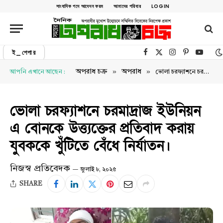
সাংবাদিক পদে আবেদন ফরম
আমাদের পরিবার
LOGIN
ই_পেপার
Facebook
X (Twitter)
Instagram
Pinterest
YouTu
»
»
অপরাধ চক্র
অপরাধ
আপনি এখানে আছেন :
ভোলা চরফ্যাশনে চরমাদ্রাজ ইউনিয়ন এ বোনকে উত্ত্যক্তের প্রতিবাদ করায় যুবককে খুঁটিতে বেঁধে নির্যাতন।
ভোলা চরফ্যাশনে চরমাদ্রাজ ইউনিয়ন
এ বোনকে উত্ত্যক্তের প্রতিবাদ করায়
যুবককে খুঁটিতে বেঁধে নির্যাতন।
নিজস্ব প্রতিবেদক
জুলাই ৮, ২০২৫
SHARE