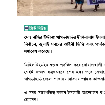
মোঃ নাছির উদ্দীনঃ খাগড়াছড়ির দীঘিনালায় ইস
নির্বাচন, জুলাই সনদের আইনী ভিত্তি এবং পার্বত্য
সমাবেশ করেছে।
মিছিলটি মেইন সড়ক প্রদক্ষিণ করে বোয়ালখালী 
গেইট সংলগ্ন হলুদচত্বরে শেষ হয়। পরে সেখা
খাগড়াছড়ি জেলা শাখার সাধারণ সম্পাদক কাওসার
এ সময় সভাপতিত্ব করেন ইসলামী আন্দোলন বা
হোসেন।