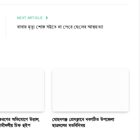
Link
NEXT ARTICLE
বাবার মৃত‌্যু শোক সইতে না পে‌রে ছে‌লের আত্মহত্যা
ীয়করণের অভিযোগে উত্তাল,
মোহনগঞ্জ প্রেসক্লাবে নবগঠিত উপজেলা
োধীদলীয় চিফ হুইপ
ছাত্রদলের মতবিনিময়