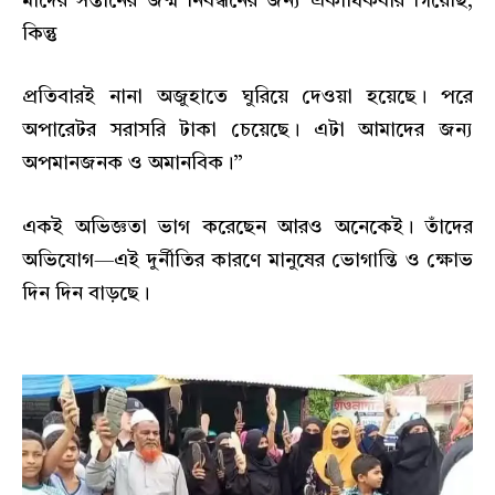
মাদের সন্তানের জন্ম নিবন্ধনের জন্য একাধিকবার গিয়েছি,
কিন্তু
প্রতিবারই নানা অজুহাতে ঘুরিয়ে দেওয়া হয়েছে। পরে
অপারেটর সরাসরি টাকা চেয়েছে। এটা আমাদের জন্য
অপমানজনক ও অমানবিক।”
একই অভিজ্ঞতা ভাগ করেছেন আরও অনেকেই। তাঁদের
অভিযোগ—এই দুর্নীতির কারণে মানুষের ভোগান্তি ও ক্ষোভ
দিন দিন বাড়ছে।