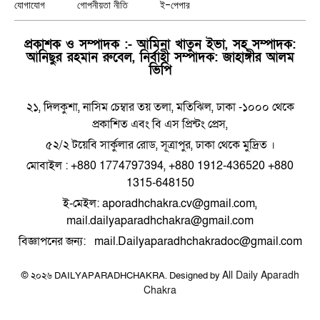
যোগাযোগ
গোপনীয়তা নীতি
ই-পেপার
প্রকাশক ও সম্পাদক :- আমিনা খাতুন ইভা, সহ সম্পাদক:
আনিছুর রহমান রুবেল, নির্বাহী সম্পাদক: জাহাঙ্গীর আলম
ভিপি
২১, দিলকুশা, নাসিম চেম্বার তয় তলা, মতিঝিল, ঢাকা -১০০০ থেকে
প্রকাশিত এবং বি এস প্রিন্টং প্রেস,
৫২/২ টয়েবি সার্কুলার রোড, সূত্রাপুর, ঢাকা থেকে মুদ্রিত ।
মোবাইল : +880 1774797394, +880 1912-436520 +880
1315-648150
ই-মেইল: aporadhchakra.cv@gmail.com,
mail.dailyaparadhchakra@gmail.com
বিজ্ঞাপনের জন্য: mail.Dailyaparadhchakradoc@gmail.com
All Daily Aparadh
© ২০২৬ DAILYAPARADHCHAKRA. Designed by
Chakra