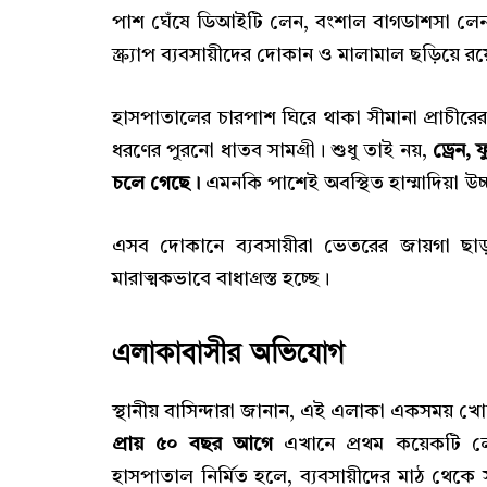
পাশ ঘেঁষে ডিআইটি লেন, বংশাল বাগডাশসা লেন 
স্ক্র্যাপ ব্যবসায়ীদের দোকান ও মালামাল ছড়িয়ে র
হাসপাতালের চারপাশ ঘিরে থাকা সীমানা প্রাচীরে
ধরণের পুরনো ধাতব সামগ্রী। শুধু তাই নয়,
ড্রেন,
চলে গেছে।
এমনকি পাশেই অবস্থিত হাম্মাদিয়া উ
এসব দোকানে ব্যবসায়ীরা ভেতরের জায়গা ছাড়
মারাত্মকভাবে বাধাগ্রস্ত হচ্ছে।
এলাকাবাসীর অভিযোগ
স্থানীয় বাসিন্দারা জানান, এই এলাকা একসময় খ
প্রায় ৫০ বছর আগে
এখানে প্রথম কয়েকটি লো
হাসপাতাল নির্মিত হলে, ব্যবসায়ীদের মাঠ থেকে