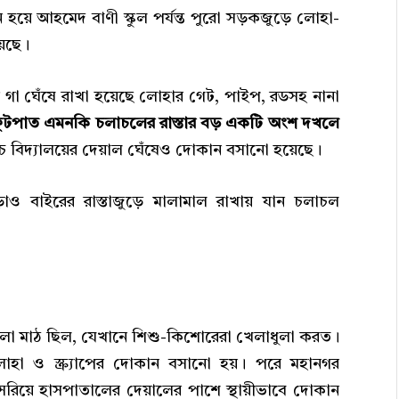
হয়ে আহমেদ বাণী স্কুল পর্যন্ত পুরো সড়কজুড়ে লোহা-
য়েছে।
র গা ঘেঁষে রাখা হয়েছে লোহার গেট, পাইপ, রডসহ নানা
 ফুটপাত এমনকি চলাচলের রাস্তার বড় একটি অংশ দখলে
চ্চ বিদ্যালয়ের দেয়াল ঘেঁষেও দোকান বসানো হয়েছে।
াও বাইরের রাস্তাজুড়ে মালামাল রাখায় যান চলাচল
োলা মাঠ ছিল, যেখানে শিশু-কিশোরেরা খেলাধুলা করত।
হা ও স্ক্র্যাপের দোকান বসানো হয়। পরে মহানগর
 সরিয়ে হাসপাতালের দেয়ালের পাশে স্থায়ীভাবে দোকান