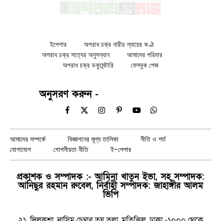
ইপেপার
অপরাধ চক্র নারীর ন্যায়ের কণ্ঠ
অপরাধ চক্র সত্যের অনুসন্ধান
আমাদের পরিবার
অপরাধ চক্র ডকুমেন্টারি
ফেসবুক পেজ
অনুসরণ করুন -
Facebook
X
Instagram
Pinterest
YouTube
WhatsApp
(Twitter)
আমাদের সম্পর্কে
বিজ্ঞাপনের মূল্য তালিকা
নীতি ও শর্ত
যোগাযোগ
গোপনীয়তা নীতি
ই-পেপার
প্রকাশক ও সম্পাদক :- আমিনা খাতুন ইভা, সহ সম্পাদক:
আনিছুর রহমান রুবেল, নির্বাহী সম্পাদক: জাহাঙ্গীর আলম
ভিপি
২১, দিলকুশা, নাসিম চেম্বার তয় তলা, মতিঝিল, ঢাকা -১০০০ থেকে