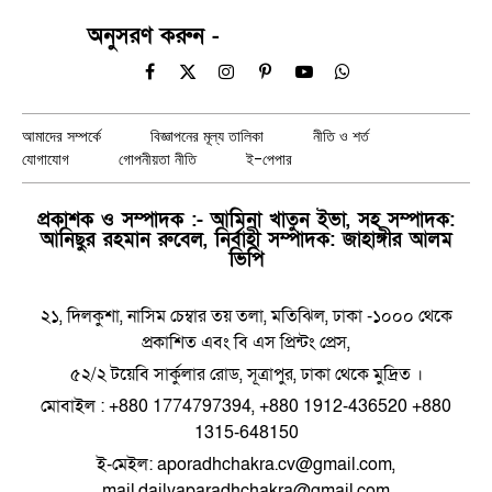
অনুসরণ করুন -
Facebook
X
Instagram
Pinterest
YouTube
WhatsApp
(Twitter)
আমাদের সম্পর্কে
বিজ্ঞাপনের মূল্য তালিকা
নীতি ও শর্ত
যোগাযোগ
গোপনীয়তা নীতি
ই-পেপার
প্রকাশক ও সম্পাদক :- আমিনা খাতুন ইভা, সহ সম্পাদক:
আনিছুর রহমান রুবেল, নির্বাহী সম্পাদক: জাহাঙ্গীর আলম
ভিপি
২১, দিলকুশা, নাসিম চেম্বার তয় তলা, মতিঝিল, ঢাকা -১০০০ থেকে
প্রকাশিত এবং বি এস প্রিন্টং প্রেস,
৫২/২ টয়েবি সার্কুলার রোড, সূত্রাপুর, ঢাকা থেকে মুদ্রিত ।
মোবাইল : +880 1774797394, +880 1912-436520 +880
1315-648150
ই-মেইল: aporadhchakra.cv@gmail.com,
mail.dailyaparadhchakra@gmail.com