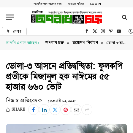
সাংবাদিক পদে আবেদন ফরম
আমাদের পরিবার
LOGIN
ই_পেপার
Facebook
X (Twitter)
Instagram
Pinterest
YouTu
»
»
অপরাধ চক্র
ত্রয়োদশ নির্বাচন
আপনি এখানে আছেন :
ভোলা-৩ আসনে প্রতিদ্বন্দ্বিতা: ফুলকপি প্রতীকে মিজানুল হক নাঈমের ৫৫ হাজার ৬৬০ ভোট
ভোলা-৩ আসনে প্রতিদ্বন্দ্বিতা: ফুলকপি
প্রতীকে মিজানুল হক নাঈমের ৫৫
হাজার ৬৬০ ভোট
নিজস্ব প্রতিবেদক
ফেব্রুয়ারী ১২, ২০২৬
SHARE