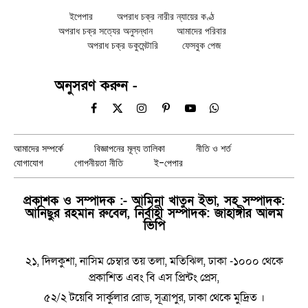
ইপেপার
অপরাধ চক্র নারীর ন্যায়ের কণ্ঠ
অপরাধ চক্র সত্যের অনুসন্ধান
আমাদের পরিবার
অপরাধ চক্র ডকুমেন্টারি
ফেসবুক পেজ
অনুসরণ করুন -
Facebook
X
Instagram
Pinterest
YouTube
WhatsApp
(Twitter)
আমাদের সম্পর্কে
বিজ্ঞাপনের মূল্য তালিকা
নীতি ও শর্ত
যোগাযোগ
গোপনীয়তা নীতি
ই-পেপার
প্রকাশক ও সম্পাদক :- আমিনা খাতুন ইভা, সহ সম্পাদক:
আনিছুর রহমান রুবেল, নির্বাহী সম্পাদক: জাহাঙ্গীর আলম
ভিপি
২১, দিলকুশা, নাসিম চেম্বার তয় তলা, মতিঝিল, ঢাকা -১০০০ থেকে
প্রকাশিত এবং বি এস প্রিন্টং প্রেস,
৫২/২ টয়েবি সার্কুলার রোড, সূত্রাপুর, ঢাকা থেকে মুদ্রিত ।