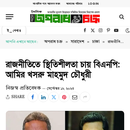
সাংবাদিক পদে আবেদন ফরম
আমাদের পরিবার
LOGIN
ই_পেপার
Facebook
X (Twitter)
Instagram
Pinterest
YouTu
»
»
»
অপরাধ চক্র
সারাদেশ
ঢাকা
আপনি এখানে আছেন :
রাজনীতিতে স্থিতিশীলতা চায় বিএনপি: আমির খসরু মাহমুদ চৌধুরী
রাজনীতিতে স্থিতিশীলতা চায় বিএনপি:
আমির খসরু মাহমুদ চৌধুরী
নিজস্ব প্রতিবেদক
সেপ্টেম্বর ১৮, ২০২৫
SHARE