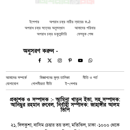
ইপেপার
অপরাধ চক্র নারীর ন্যায়ের কণ্ঠ
অপরাধ চক্র সত্যের অনুসন্ধান
আমাদের পরিবার
অপরাধ চক্র ডকুমেন্টারি
ফেসবুক পেজ
অনুসরণ করুন -
Facebook
X
Instagram
Pinterest
YouTube
WhatsApp
(Twitter)
আমাদের সম্পর্কে
বিজ্ঞাপনের মূল্য তালিকা
নীতি ও শর্ত
যোগাযোগ
গোপনীয়তা নীতি
ই-পেপার
প্রকাশক ও সম্পাদক :- আমিনা খাতুন ইভা, সহ সম্পাদক:
আনিছুর রহমান রুবেল, নির্বাহী সম্পাদক: জাহাঙ্গীর আলম
ভিপি
২১, দিলকুশা, নাসিম চেম্বার তয় তলা, মতিঝিল, ঢাকা -১০০০ থেকে