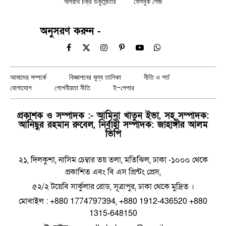
অপরাধ চক্র ডকুমেন্টারি
ফেসবুক পেজ
অনুসরণ করুন -
Facebook
X
Instagram
Pinterest
YouTube
WhatsApp
(Twitter)
আমাদের সম্পর্কে
বিজ্ঞাপনের মূল্য তালিকা
নীতি ও শর্ত
যোগাযোগ
গোপনীয়তা নীতি
ই-পেপার
প্রকাশক ও সম্পাদক :- আমিনা খাতুন ইভা, সহ সম্পাদক:
আনিছুর রহমান রুবেল, নির্বাহী সম্পাদক: জাহাঙ্গীর আলম
ভিপি
২১, দিলকুশা, নাসিম চেম্বার তয় তলা, মতিঝিল, ঢাকা -১০০০ থেকে
প্রকাশিত এবং বি এস প্রিন্টং প্রেস,
৫২/২ টয়েবি সার্কুলার রোড, সূত্রাপুর, ঢাকা থেকে মুদ্রিত ।
মোবাইল : +880 1774797394, +880 1912-436520 +880
1315-648150