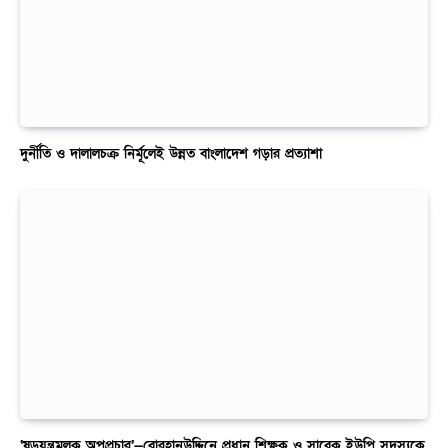
দুর্নীতি ও দালালচক্র নির্মূলেই উন্নত বাংলাদেশ গড়ার প্রত্যাশা
‘ষড়যন্ত্রমূলক অপপ্রচার’—বোরহানউদ্দিনে প্রধান শিক্ষক ও সাবেক ইউপি সদস্যকে