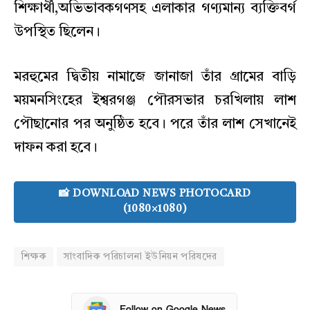
শিক্ষার্থী,অভিভাবকগণসহ এলাকার গণ্যমান্য ব্যক্তিবর্গ
উপস্থিত ছিলেন।
মরহুমের দ্বিতীয় নামাজে জানাজা তাঁর গ্রামের বাড়ি
ময়মনসিংহের ইশ্বরগঞ্জ পৌরসভার চরখিলায় লাশ
পৌছানোর পর অনুষ্ঠিত হবে। পরে তাঁর লাশ সেখানেই
দাফন করা হবে।
📸 DOWNLOAD NEWS PHOTOCARD
(1080×1080)
শিক্ষক
সাংবাদিক পরিচালনা ইউনিয়ন পরিষদের
Follow on Google News