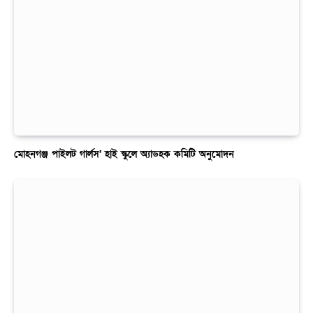
মোহনগঞ্জ পাইলট গার্লস’ হাই স্কুলে অ্যাডহক কমিটি অনুমোদন