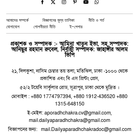
Facebook
X
Instagram
Pinterest
YouTube
WhatsApp
(Twitter)
আমাদের সম্পর্কে
বিজ্ঞাপনের মূল্য তালিকা
নীতি ও শর্ত
যোগাযোগ
গোপনীয়তা নীতি
ই-পেপার
প্রকাশক ও সম্পাদক :- আমিনা খাতুন ইভা, সহ সম্পাদক:
আনিছুর রহমান রুবেল, নির্বাহী সম্পাদক: জাহাঙ্গীর আলম
ভিপি
২১, দিলকুশা, নাসিম চেম্বার তয় তলা, মতিঝিল, ঢাকা -১০০০ থেকে
প্রকাশিত এবং বি এস প্রিন্টং প্রেস,
৫২/২ টয়েবি সার্কুলার রোড, সূত্রাপুর, ঢাকা থেকে মুদ্রিত ।
মোবাইল : +880 1774797394, +880 1912-436520 +880
1315-648150
ই-মেইল: aporadhchakra.cv@gmail.com,
mail.dailyaparadhchakra@gmail.com
বিজ্ঞাপনের জন্য: mail.Dailyaparadhchakradoc@gmail.com