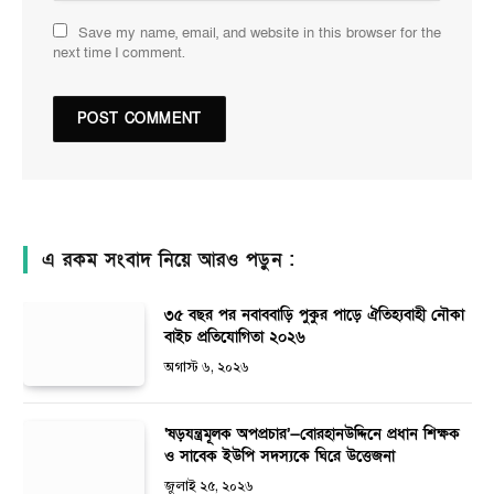
Save my name, email, and website in this browser for the
next time I comment.
এ রকম সংবাদ নিয়ে আরও পড়ুন :
৩৫ বছর পর নবাববাড়ি পুকুর পাড়ে ঐতিহ্যবাহী নৌকা
বাইচ প্রতিযোগিতা ২০২৬
অগাস্ট ৬, ২০২৬
‘ষড়যন্ত্রমূলক অপপ্রচার’—বোরহানউদ্দিনে প্রধান শিক্ষক
ও সাবেক ইউপি সদস্যকে ঘিরে উত্তেজনা
জুলাই ২৫, ২০২৬