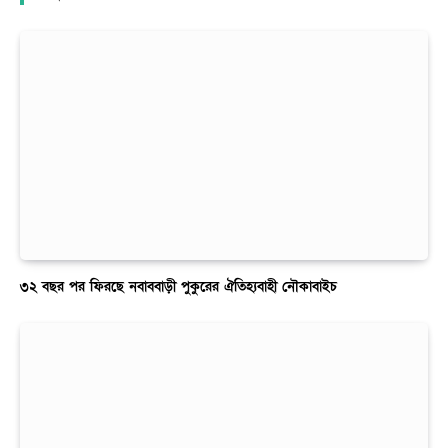
৩২ বছর পর ফিরছে নবাববাড়ী পুকুরের ঐতিহ্যবাহী নৌকাবাইচ