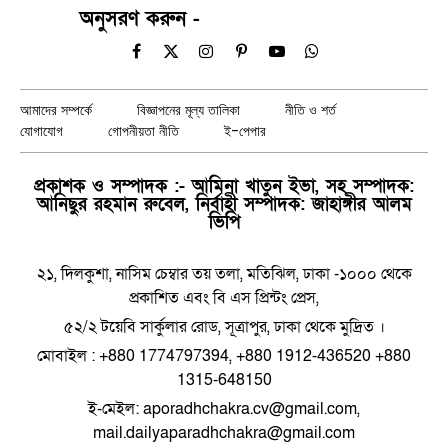
অনুসরণ করুন -
Facebook
X
Instagram
Pinterest
YouTube
WhatsApp
(Twitter)
আমাদের সম্পর্কে
বিজ্ঞাপনের মূল্য তালিকা
নীতি ও শর্ত
যোগাযোগ
গোপনীয়তা নীতি
ই-পেপার
প্রকাশক ও সম্পাদক :- আমিনা খাতুন ইভা, সহ সম্পাদক:
আনিছুর রহমান রুবেল, নির্বাহী সম্পাদক: জাহাঙ্গীর আলম
ভিপি
২১, দিলকুশা, নাসিম চেম্বার তয় তলা, মতিঝিল, ঢাকা -১০০০ থেকে
প্রকাশিত এবং বি এস প্রিন্টং প্রেস,
৫২/২ টয়েবি সার্কুলার রোড, সূত্রাপুর, ঢাকা থেকে মুদ্রিত ।
মোবাইল : +880 1774797394, +880 1912-436520 +880
1315-648150
ই-মেইল: aporadhchakra.cv@gmail.com,
mail.dailyaparadhchakra@gmail.com