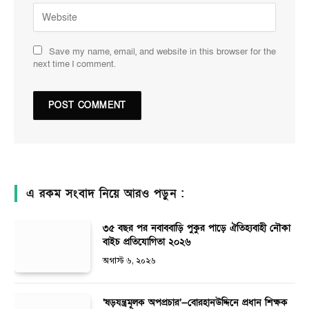
Save my name, email, and website in this browser for the
next time I comment.
এ রকম সংবাদ নিয়ে আরও পড়ুন :
৩৫ বছর পর নবাববাড়ি পুকুর পাড়ে ঐতিহ্যবাহী নৌকা
বাইচ প্রতিযোগিতা ২০২৬
অগাস্ট ৬, ২০২৬
‘ষড়যন্ত্রমূলক অপপ্রচার’—বোরহানউদ্দিনে প্রধান শিক্ষক