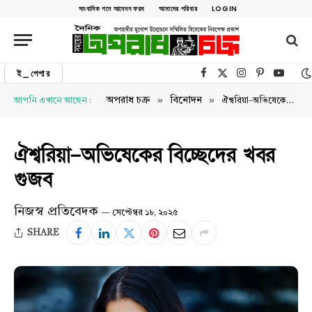
সাংবাদিক পদে আবেদন ফরম
আমাদের পরিবার
LOGIN
ই_পেপার
Facebook
X (Twitter)
Instagram
Pinterest
YouTu
»
»
অপরাধ চক্র
বিনোদন
আপনি এখানে আছেন :
ঐশ্বরিয়া–অভিষেকের বিচ্ছেদের খবর গুজব
ঐশ্বরিয়া–অভিষেকের বিচ্ছেদের খবর
গুজব
নিজস্ব প্রতিবেদক
সেপ্টেম্বর ১৮, ২০২৫
SHARE