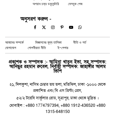
অপরাধ চক্র ডকুমেন্টারি
ফেসবুক পেজ
অনুসরণ করুন -
Facebook
X
Instagram
Pinterest
YouTube
WhatsApp
(Twitter)
আমাদের সম্পর্কে
বিজ্ঞাপনের মূল্য তালিকা
নীতি ও শর্ত
যোগাযোগ
গোপনীয়তা নীতি
ই-পেপার
প্রকাশক ও সম্পাদক :- আমিনা খাতুন ইভা, সহ সম্পাদক:
আনিছুর রহমান রুবেল, নির্বাহী সম্পাদক: জাহাঙ্গীর আলম
ভিপি
২১, দিলকুশা, নাসিম চেম্বার তয় তলা, মতিঝিল, ঢাকা -১০০০ থেকে
প্রকাশিত এবং বি এস প্রিন্টং প্রেস,
৫২/২ টয়েবি সার্কুলার রোড, সূত্রাপুর, ঢাকা থেকে মুদ্রিত ।
মোবাইল : +880 1774797394, +880 1912-436520 +880
1315-648150