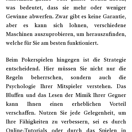
was bedeutet, dass sie mehr oder weniger
Gewinne abwerfen. Zwar gibt es keine Garantie,
aber es kann sich lohnen, verschiedene
Maschinen auszuprobieren, um herauszufinden,
welche für Sie am besten funktioniert.
Beim Pokerspielen hingegen ist die Strategie
entscheidend. Hier müssen Sie nicht nur die
Regeln beherrschen, sondern auch die
Psychologie Ihrer Mitspieler verstehen. Das
Bluffen und das Lesen der Mimik Ihrer Gegner
kann Ihnen einen erheblichen Vorteil
verschaffen. Nutzen Sie jede Gelegenheit, um
Ihre Fähigkeiten zu verbessern, sei es durch
Online-Tutorials oder durch das Spielen in