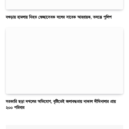
বগুড়ায় হামলায় নিহত স্বেচ্ছাসেবক দলের সাবেক আহ্বায়ক, তদন্তে পুলিশ
সরকারি ছড়া দখলের অভিযোগ, বৃষ্টিতেই জলাবদ্ধতায় নাকাল দীঘিনালার প্রায়
২০০ পরিবার