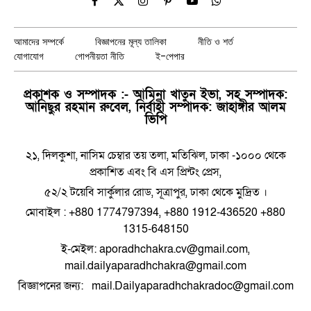
Facebook
X
Instagram
Pinterest
YouTube
WhatsApp
(Twitter)
আমাদের সম্পর্কে
বিজ্ঞাপনের মূল্য তালিকা
নীতি ও শর্ত
যোগাযোগ
গোপনীয়তা নীতি
ই-পেপার
প্রকাশক ও সম্পাদক :- আমিনা খাতুন ইভা, সহ সম্পাদক:
আনিছুর রহমান রুবেল, নির্বাহী সম্পাদক: জাহাঙ্গীর আলম
ভিপি
২১, দিলকুশা, নাসিম চেম্বার তয় তলা, মতিঝিল, ঢাকা -১০০০ থেকে
প্রকাশিত এবং বি এস প্রিন্টং প্রেস,
৫২/২ টয়েবি সার্কুলার রোড, সূত্রাপুর, ঢাকা থেকে মুদ্রিত ।
মোবাইল : +880 1774797394, +880 1912-436520 +880
1315-648150
ই-মেইল: aporadhchakra.cv@gmail.com,
mail.dailyaparadhchakra@gmail.com
বিজ্ঞাপনের জন্য: mail.Dailyaparadhchakradoc@gmail.com