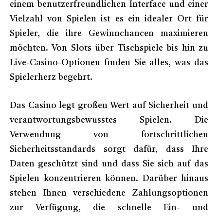
einem benutzerfreundlichen Interface und einer
Vielzahl von Spielen ist es ein idealer Ort für
Spieler, die ihre Gewinnchancen maximieren
möchten. Von Slots über Tischspiele bis hin zu
Live-Casino-Optionen finden Sie alles, was das
Spielerherz begehrt.
Das Casino legt großen Wert auf Sicherheit und
verantwortungsbewusstes Spielen. Die
Verwendung von fortschrittlichen
Sicherheitsstandards sorgt dafür, dass Ihre
Daten geschützt sind und dass Sie sich auf das
Spielen konzentrieren können. Darüber hinaus
stehen Ihnen verschiedene Zahlungsoptionen
zur Verfügung, die schnelle Ein- und