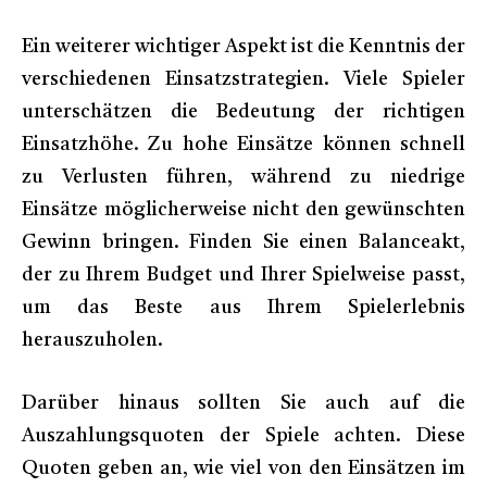
Ein weiterer wichtiger Aspekt ist die Kenntnis der
verschiedenen Einsatzstrategien. Viele Spieler
unterschätzen die Bedeutung der richtigen
Einsatzhöhe. Zu hohe Einsätze können schnell
zu Verlusten führen, während zu niedrige
Einsätze möglicherweise nicht den gewünschten
Gewinn bringen. Finden Sie einen Balanceakt,
der zu Ihrem Budget und Ihrer Spielweise passt,
um das Beste aus Ihrem Spielerlebnis
herauszuholen.
Darüber hinaus sollten Sie auch auf die
Auszahlungsquoten der Spiele achten. Diese
Quoten geben an, wie viel von den Einsätzen im