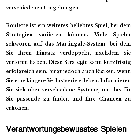
verschiedenen Umgebungen.
Roulette ist ein weiteres beliebtes Spiel, bei dem
Strategien variieren können. Viele Spieler
schwören auf das Martingale-System, bei dem
Sie Ihren Einsatz verdoppeln, nachdem Sie
verloren haben. Diese Strategie kann kurzfristig
erfolgreich sein, birgt jedoch auch Risiken, wenn
Sie eine längere Verlustserie erleben. Informieren
Sie sich über verschiedene Systeme, um das für
Sie passende zu finden und Ihre Chancen zu
erhöhen.
Verantwortungsbewusstes Spielen