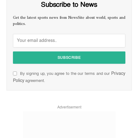
Subscribe to News
Get the latest sports news from NewsSite about world, sports and
politics.
Privacy
By signing up, you agree to the our terms and our
Policy
agreement.
Advertisement