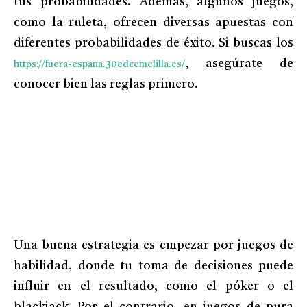
tus probabilidades. Además, algunos juegos,
como la ruleta, ofrecen diversas apuestas con
diferentes probabilidades de éxito. Si buscas los
, asegúrate de
https://fuera-espana.30edcemelilla.es/
conocer bien las reglas primero.
Una buena estrategia es empezar por juegos de
habilidad, donde tu toma de decisiones puede
influir en el resultado, como el póker o el