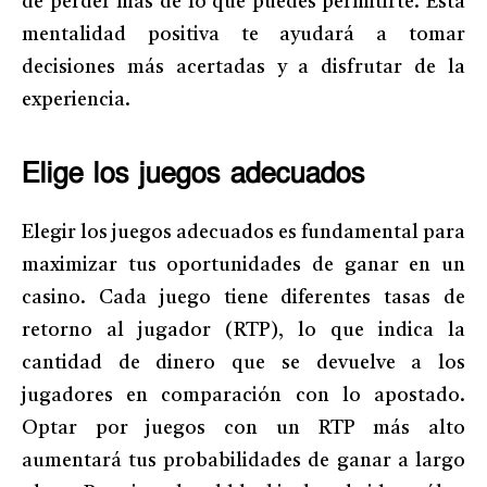
de perder más de lo que puedes permitirte. Esta
mentalidad positiva te ayudará a tomar
decisiones más acertadas y a disfrutar de la
experiencia.
Elige los juegos adecuados
Elegir los juegos adecuados es fundamental para
maximizar tus oportunidades de ganar en un
casino. Cada juego tiene diferentes tasas de
retorno al jugador (RTP), lo que indica la
cantidad de dinero que se devuelve a los
jugadores en comparación con lo apostado.
Optar por juegos con un RTP más alto
aumentará tus probabilidades de ganar a largo