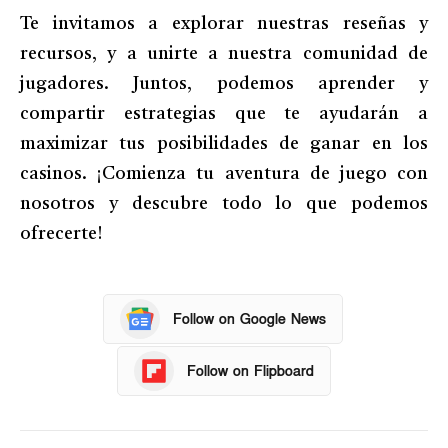
Te invitamos a explorar nuestras reseñas y
recursos, y a unirte a nuestra comunidad de
jugadores. Juntos, podemos aprender y
compartir estrategias que te ayudarán a
maximizar tus posibilidades de ganar en los
casinos. ¡Comienza tu aventura de juego con
nosotros y descubre todo lo que podemos
ofrecerte!
Follow on Google News
Follow on Flipboard