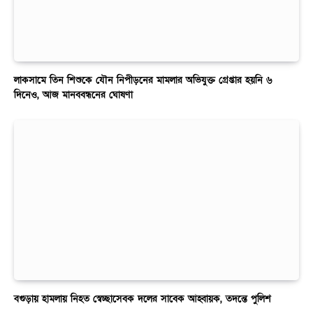
লাকসামে তিন শিশুকে যৌন নিপীড়নের মামলার অভিযুক্ত গ্রেপ্তার হয়নি ৬
দিনেও, আজ মানববন্ধনের ঘোষণা
বগুড়ায় হামলায় নিহত স্বেচ্ছাসেবক দলের সাবেক আহ্বায়ক, তদন্তে পুলিশ