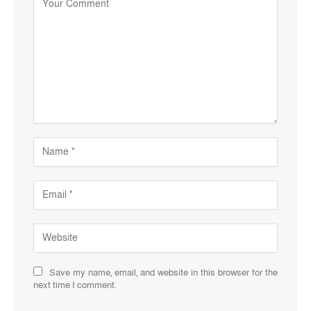
Save my name, email, and website in this browser for the
next time I comment.