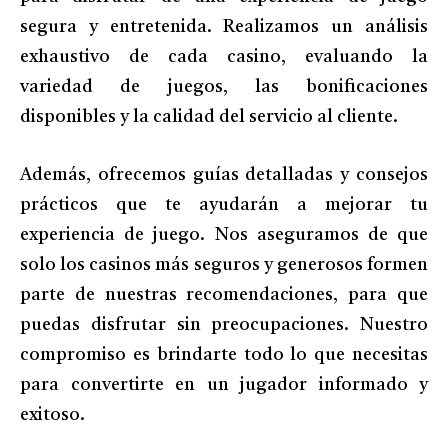
segura y entretenida. Realizamos un análisis
exhaustivo de cada casino, evaluando la
variedad de juegos, las bonificaciones
disponibles y la calidad del servicio al cliente.
Además, ofrecemos guías detalladas y consejos
prácticos que te ayudarán a mejorar tu
experiencia de juego. Nos aseguramos de que
solo los casinos más seguros y generosos formen
parte de nuestras recomendaciones, para que
puedas disfrutar sin preocupaciones. Nuestro
compromiso es brindarte todo lo que necesitas
para convertirte en un jugador informado y
exitoso.