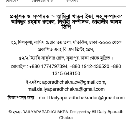
যোগাযোগ
গোপনীয়তা নীতি
ই-পেপার
প্রকাশক ও সম্পাদক :- আমিনা খাতুন ইভা, সহ সম্পাদক:
আনিছুর রহমান রুবেল, নির্বাহী সম্পাদক: জাহাঙ্গীর আলম
ভিপি
২১, দিলকুশা, নাসিম চেম্বার তয় তলা, মতিঝিল, ঢাকা -১০০০ থেকে
প্রকাশিত এবং বি এস প্রিন্টং প্রেস,
৫২/২ টয়েবি সার্কুলার রোড, সূত্রাপুর, ঢাকা থেকে মুদ্রিত ।
মোবাইল : +880 1774797394, +880 1912-436520 +880
1315-648150
ই-মেইল: aporadhchakra.cv@gmail.com,
mail.dailyaparadhchakra@gmail.com
বিজ্ঞাপনের জন্য: mail.Dailyaparadhchakradoc@gmail.com
All Daily Aparadh
© ২০২৬ DAILYAPARADHCHAKRA. Designed by
Chakra