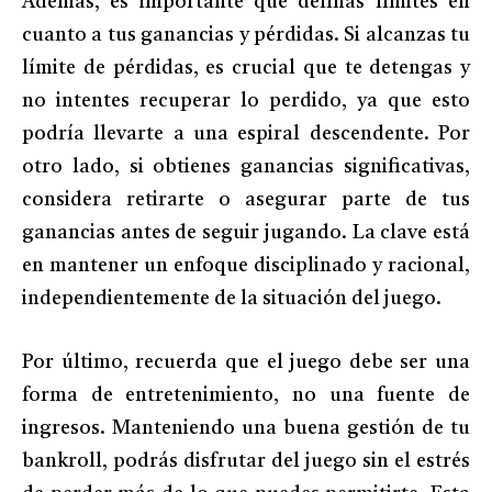
Además, es importante que definas límites en
cuanto a tus ganancias y pérdidas. Si alcanzas tu
límite de pérdidas, es crucial que te detengas y
no intentes recuperar lo perdido, ya que esto
podría llevarte a una espiral descendente. Por
otro lado, si obtienes ganancias significativas,
considera retirarte o asegurar parte de tus
ganancias antes de seguir jugando. La clave está
en mantener un enfoque disciplinado y racional,
independientemente de la situación del juego.
Por último, recuerda que el juego debe ser una
forma de entretenimiento, no una fuente de
ingresos. Manteniendo una buena gestión de tu
bankroll, podrás disfrutar del juego sin el estrés