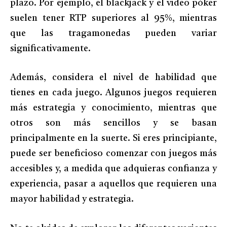
plazo. Por ejemplo, el blackjack y el video póker
suelen tener RTP superiores al 95%, mientras
que las tragamonedas pueden variar
significativamente.
Además, considera el nivel de habilidad que
tienes en cada juego. Algunos juegos requieren
más estrategia y conocimiento, mientras que
otros son más sencillos y se basan
principalmente en la suerte. Si eres principiante,
puede ser beneficioso comenzar con juegos más
accesibles y, a medida que adquieras confianza y
experiencia, pasar a aquellos que requieren una
mayor habilidad y estrategia.